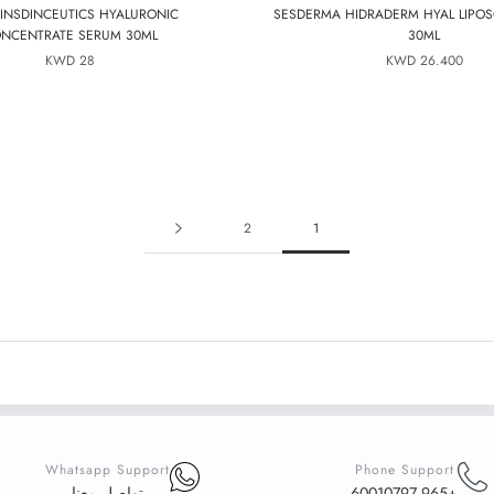
 INSDINCEUTICS HYALURONIC
SESDERMA HIDRADERM HYAL LIPO
NCENTRATE SERUM 30ML
30ML
28 KWD
26.400 KWD
2
1
Whatsapp Support
Phone Support
+965 60010797
تواصل معنا