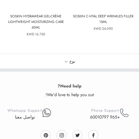
SOSKIN HYDRAWEAR GEL-CRÈME
SOSKIN C-VITAL DEEP WRINKLES FILLER
LIGHTWEIGHT MOISTURIZING CARE
15ML
60ML
24.090 KWD
16.750 KWD
نوع
Need help?
We'd love to help you out!
Whatsapp Support
Phone Support
+965 60010797
تواصل معنا