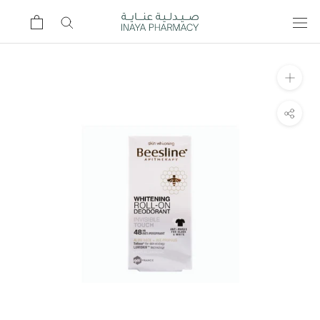
Ski
t
conten