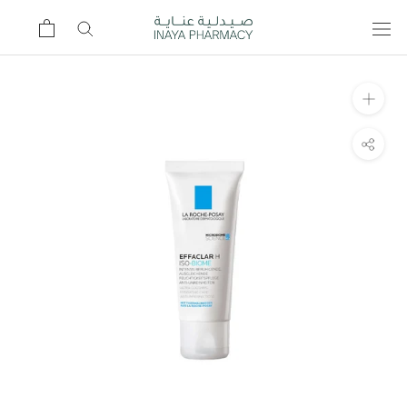
Ski
t
conten