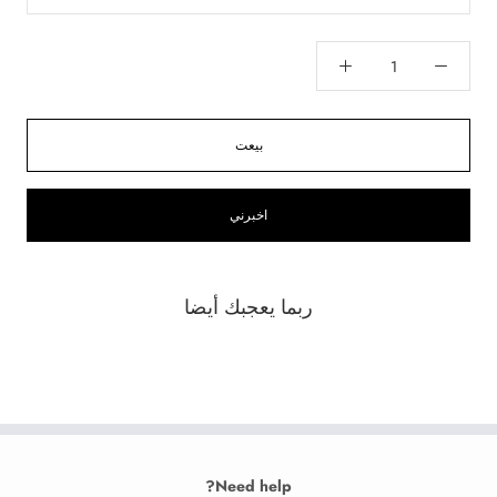
بيعت
اخبرني
ربما يعجبك أيضا
Need help?